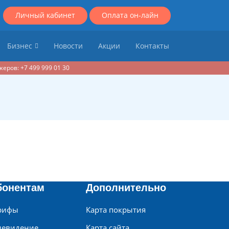
Личный кабинет
Оплата он-лайн
Бизнес
Новости
Акции
Контакты
еров: +7 499 999 01 30
бонентам
Дополнительно
рифы
Карта покрытия
левидение
Карта сайта