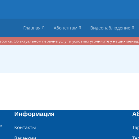
Главная
Абонентам
Видеонаблюдение
аботке. Об актуальном перечне услуг и условиях уточняйте у наших менедж
Информация
А
ем
Контакты
Та
Вакансии
Те