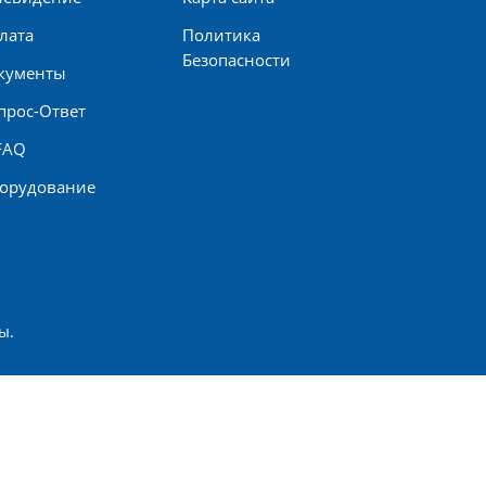
лата
Политика
Безопасности
кументы
прос-Ответ
 FAQ
орудование
ы.