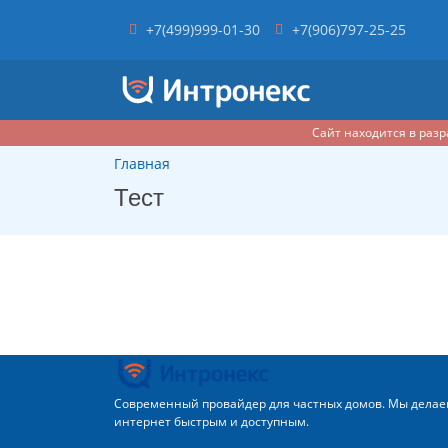
+7(499)999-01-30
+7(906)797-25-25
Сайт находится в разр
Главная
Тест
Современный провайдер для частных домов. Мы дела
интернет быстрым и доступным.